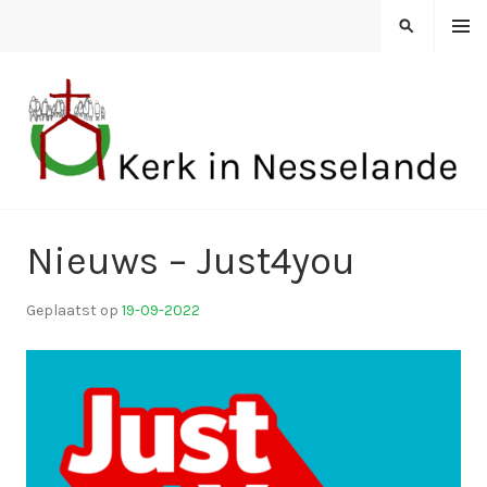
Spring
MENU
ZOEKEN
naar
inhoud
KERK IN NESSELANDE
Nieuws – Just4you
Geplaatst op
19-09-2022
d
o
o
r
k
i
n