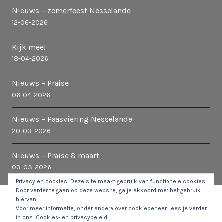
Nieuws – zomerfeest Nesselande
12-06-2026
Kijk mee!
18-04-2026
Nieuws – Praise
06-04-2026
Nieuws – Paasviering Nesselande
20-03-2026
Nieuws – Praise 8 maart
03-03-2026
Privacy en cookies: Deze site maakt gebruik van functionele cookies.
Door verder te gaan op deze website, ga je akkoord met het gebruik
hiervan.
© 2026 Kerk in Nesselande
|
Stuur een e-mail naar de
Voor meer informatie, onder andere over cookiebeheer, lees je verder
webbeheerder
in ons:
Cookies- en privacybeleid