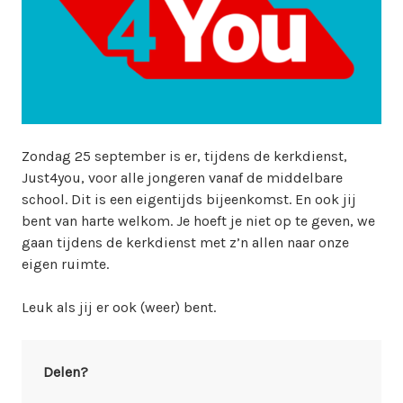
w
e
b
m
a
s
t
Zondag 25 september is er, tijdens de kerkdienst,
e
Just4you, voor alle jongeren vanaf de middelbare
r
school. Dit is een eigentijds bijeenkomst. En ook jij
bent van harte welkom. Je hoeft je niet op te geven, we
gaan tijdens de kerkdienst met z’n allen naar onze
eigen ruimte.
Leuk als jij er ook (weer) bent.
Delen?