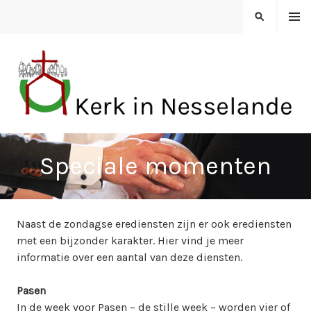
Spring
MENU
ZOEKEN
naar
inhoud
KERK IN NESSELANDE
Speciale momenten
Naast de zondagse erediensten zijn er ook erediensten
met een bijzonder karakter. Hier vind je meer
informatie over een aantal van deze diensten.
Pasen
In de week voor Pasen – de stille week – worden vier of