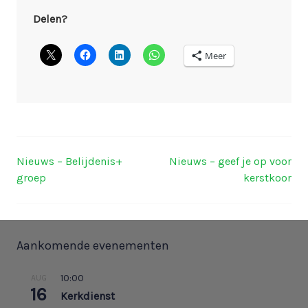
Delen?
Meer
Nieuws – Belijdenis+
Nieuws – geef je op voor
Berichtnavigatie
groep
kerstkoor
Aankomende evenementen
10:00
AUG
16
Kerkdienst