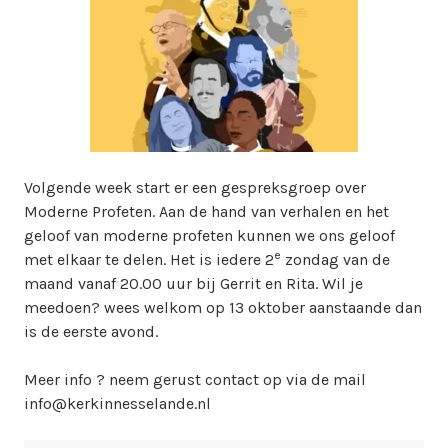
i
n
w
e
b
m
a
s
Volgende week start er een gespreksgroep over
t
Moderne Profeten. Aan de hand van verhalen en het
e
geloof van moderne profeten kunnen we ons geloof
r
e
met elkaar te delen. Het is iedere 2
zondag van de
maand vanaf 20.00 uur bij Gerrit en Rita. Wil je
meedoen? wees welkom op 13 oktober aanstaande dan
is de eerste avond.
Meer info ? neem gerust contact op via de mail
info@kerkinnesselande.nl