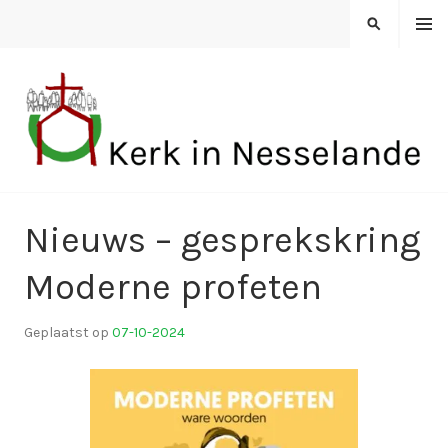
Spring
MENU
ZOEKEN
naar
inhoud
KERK IN NESSELANDE
Nieuws – gesprekskring
Moderne profeten
Geplaatst op
07-10-2024
d
o
o
r
k