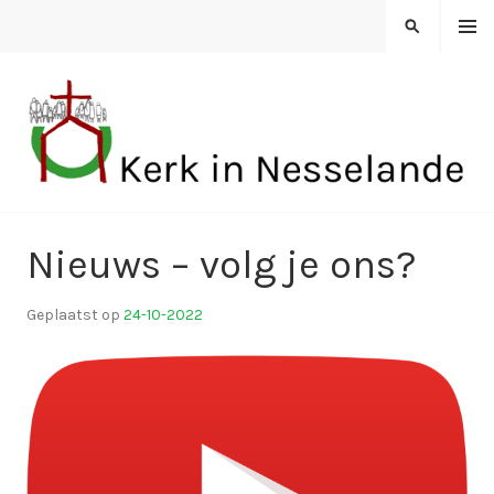
Spring
MENU
ZOEKEN
naar
inhoud
KERK IN NESSELANDE
Nieuws – volg je ons?
Geplaatst op
24-10-2022
d
o
o
r
k
i
n