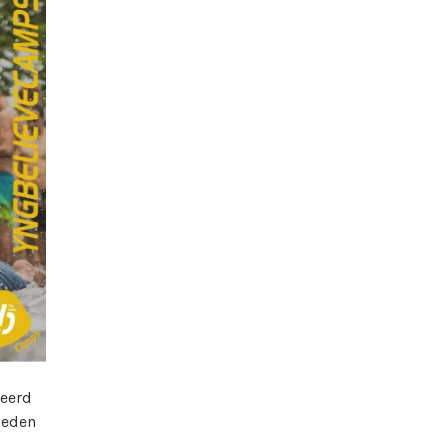
seerd
leden