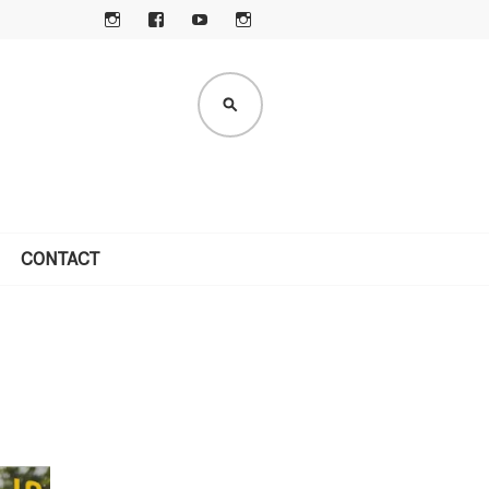
I
F
Y
I
N
A
O
N
S
C
U
S
ZOEKEN
TA
E
T
TA
G
B
U
G
R
O
B
R
A
O
E
A
M
K
M
CONTACT