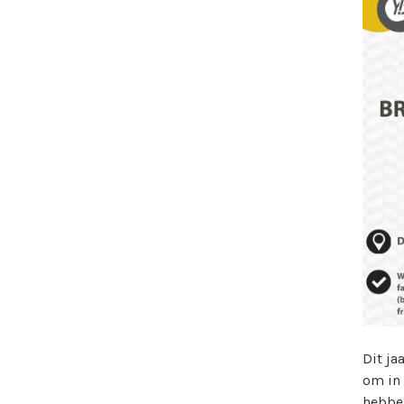
Dit ja
om in
hebbe