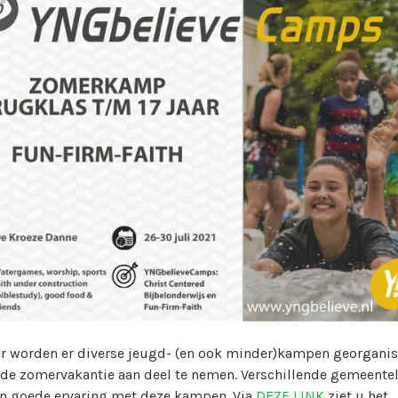
r
k
i
n
w
e
b
m
a
s
t
e
r
ar worden er diverse jeugd- (en ook minder)kampen georgani
 de zomervakantie aan deel te nemen. Verschillende gemeente
n goede ervaring met deze kampen. Via
DEZE LINK
ziet u het