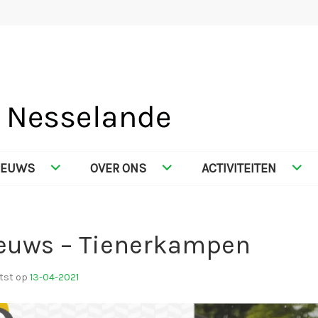
SELANDE
IEUWS
OVER ONS
ACTIVITEITEN
euws – Tienerkampen
tst op
13-04-2021
d
o
o