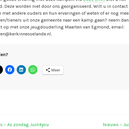
. Deze worden niet door ons georganiseerd. Wilt u in contact
 met andere ouders en hun ervaringen of weten of er nog mee
ren/tieners uit onze gemeente naar een kamp gaan? neem dan
ct op met onze jeugdouderling Maarten van Egmond, email:
ren@kerkinnesselande.nl.
len?
Meer
s – As zondag Just4you
Nieuws – Ju
ichtnavigatie