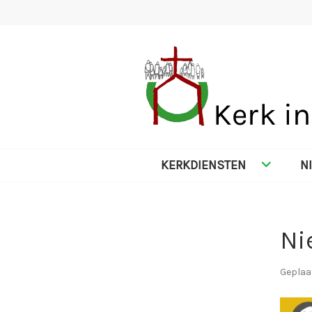
Spring
naar
inhoud
KERK IN NES
KERKDIENSTEN
N
Ni
Geplaa