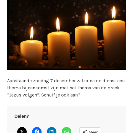
r
w
e
b
m
a
s
t
e
r
s
e
Aanstaande zondag 7 december zal er na de dienst een
m
thema bijeenkomst zijn met het thema van de preek
“Jezus volgen”. Schuif je ook aan?
Delen?
Meer