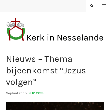
Spring
MENU
ZOEKEN
naar
inhoud
KERK IN NESSELANDE
Nieuws – Thema
bijeenkomst “Jezus
volgen”
Geplaatst op
01-12-2025
d
o
o