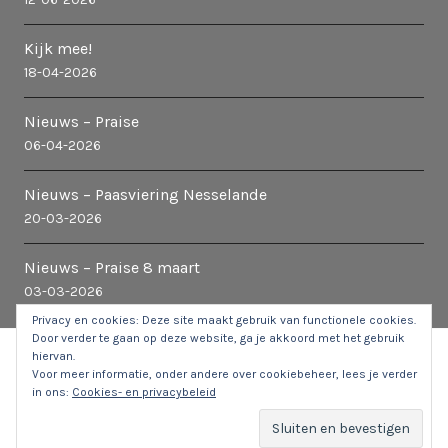
Kijk mee!
18-04-2026
Nieuws – Praise
06-04-2026
Nieuws – Paasviering Nesselande
20-03-2026
Nieuws – Praise 8 maart
03-03-2026
Privacy en cookies: Deze site maakt gebruik van functionele cookies.
Door verder te gaan op deze website, ga je akkoord met het gebruik
hiervan.
© 2026 Kerk in Nesselande
|
Stuur een e-mail naar de
Voor meer informatie, onder andere over cookiebeheer, lees je verder
webbeheerder
in ons:
Cookies- en privacybeleid
COOKIES EN PRIVACY
ANBI
CONTACT