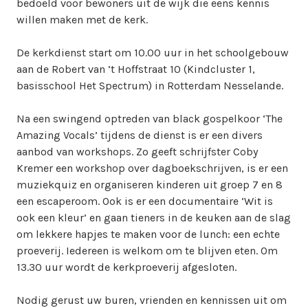
bedoeld voor bewoners uit de wijk die eens kennis
i
willen maken met de kerk.
n
w
De kerkdienst start om 10.00 uur in het schoolgebouw
e
aan de Robert van ’t Hoffstraat 10 (Kindcluster 1,
b
basisschool Het Spectrum) in Rotterdam Nesselande.
m
a
Na een swingend optreden van black gospelkoor ‘The
s
Amazing Vocals’ tijdens de dienst is er een divers
t
aanbod van workshops. Zo geeft schrijfster Coby
e
Kremer een workshop over dagboekschrijven, is er een
r
muziekquiz en organiseren kinderen uit groep 7 en 8
een escaperoom. Ook is er een documentaire ‘Wit is
ook een kleur’ en gaan tieners in de keuken aan de slag
om lekkere hapjes te maken voor de lunch: een echte
proeverij. Iedereen is welkom om te blijven eten. Om
13.30 uur wordt de kerkproeverij afgesloten.
Nodig gerust uw buren, vrienden en kennissen uit om