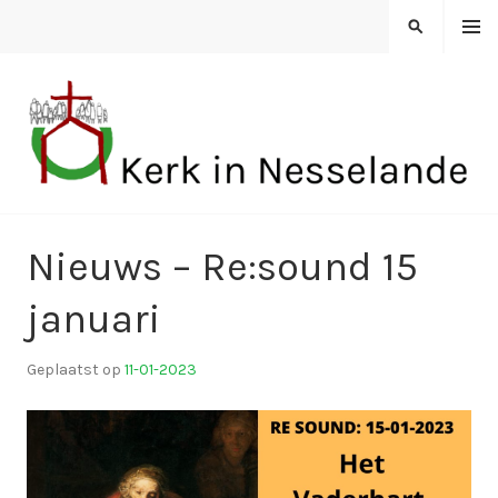
Spring
MENU
ZOEKEN
naar
inhoud
KERK IN NESSELANDE
Nieuws – Re:sound 15
januari
Geplaatst op
11-01-2023
d
o
o
r
k