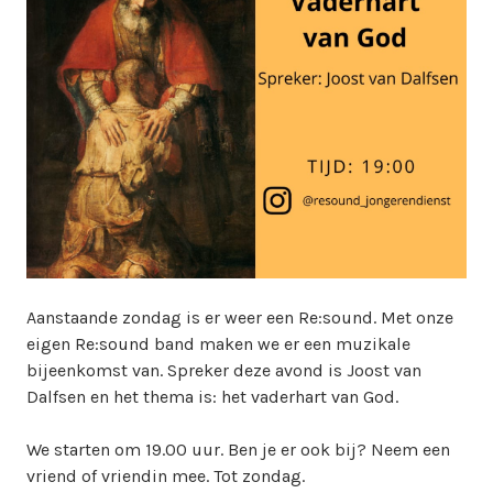
i
n
w
e
b
m
a
s
t
e
r
Aanstaande zondag is er weer een Re:sound. Met onze
eigen Re:sound band maken we er een muzikale
bijeenkomst van. Spreker deze avond is Joost van
Dalfsen en het thema is: het vaderhart van God.
We starten om 19.00 uur. Ben je er ook bij? Neem een
vriend of vriendin mee. Tot zondag.