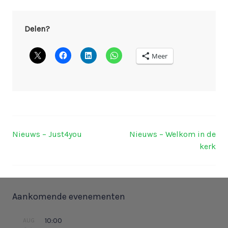
Delen?
Meer
Nieuws – Just4you
Nieuws – Welkom in de
Berichtnavigatie
kerk
Aankomende evenementen
10:00
AUG