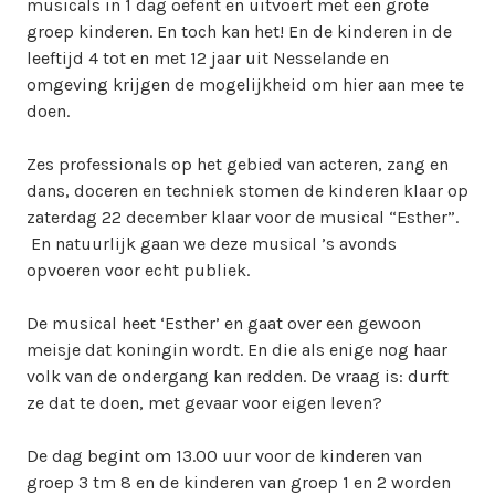
musicals in 1 dag oefent en uitvoert met een grote
i
groep kinderen. En toch kan het! En de kinderen in de
n
leeftijd 4 tot en met 12 jaar uit Nesselande en
w
omgeving krijgen de mogelijkheid om hier aan mee te
e
doen.
b
m
Zes professionals op het gebied van acteren, zang en
a
dans, doceren en techniek stomen de kinderen klaar op
s
zaterdag 22 december klaar voor de musical “Esther”.
t
En natuurlijk gaan we deze musical ’s avonds
e
opvoeren voor echt publiek.
r
De musical heet ‘Esther’ en gaat over een gewoon
meisje dat koningin wordt. En die als enige nog haar
volk van de ondergang kan redden. De vraag is: durft
ze dat te doen, met gevaar voor eigen leven?
De dag begint om 13.00 uur voor de kinderen van
groep 3 tm 8 en de kinderen van groep 1 en 2 worden