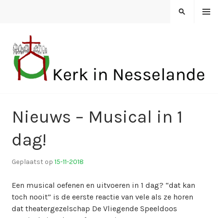
Spring
MENU
ZOEKEN
naar
inhoud
KERK IN NESSELANDE
Nieuws – Musical in 1
dag!
Geplaatst op
15-11-2018
d
o
Een musical oefenen en uitvoeren in 1 dag? “dat kan
o
toch nooit” is de eerste reactie van vele als ze horen
r
dat theatergezelschap De Vliegende Speeldoos
k