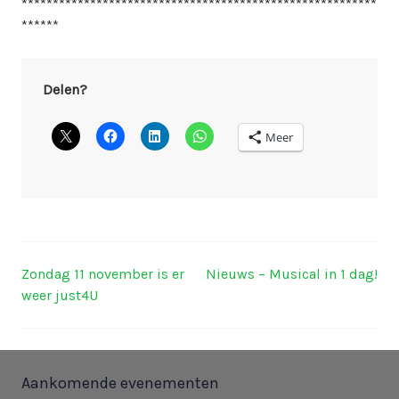
*********************************************************
******
Delen?
Meer
Zondag 11 november is er
Nieuws – Musical in 1 dag!
Berichtnavigatie
weer just4U
Aankomende evenementen