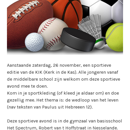
i
n
w
e
b
m
a
s
t
e
Aanstaande zaterdag, 26 november, een sportieve
r
editie van de KIK (Kerk in de Kas). Alle jongeren vanaf
de middelbare school zijn welkom om deze sportieve
avond mee te doen.
Kom in je sportkleding (of kleed je aldaar om) en doe
gezellig mee. Het thema is: de wedloop van het leven
(nav teksten van Paulus uit Hebreeen 12).
Deze sportieve avond is in de gymzaal van basisschool
Het Spectrum, Robert van t Hoffstraat in Nesselande.