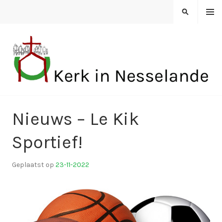
Spring
MENU
ZOEKEN
naar
inhoud
KERK IN NESSELANDE
Nieuws – Le Kik
Sportief!
Geplaatst op
23-11-2022
d
o
o
r
k