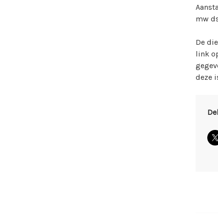
Aansta
mw ds 
De die
link o
gegeve
deze i
De