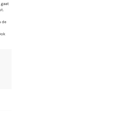
 gaat
t.
a de
Ook