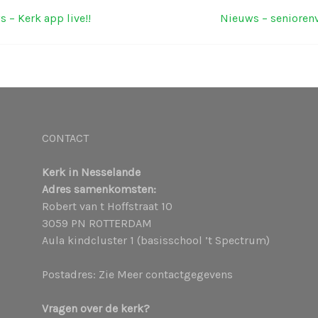
 – Kerk app live!!
Nieuws – seniorenv
ichtnavigatie
CONTACT
Kerk in Nesselande
Adres samenkomsten:
Robert van t Hoffstraat 10
3059 PN ROTTERDAM
Aula kindcluster 1 (basisschool ’t Spectrum)
Postadres: Zie Meer contactgegevens
Vragen over de kerk?