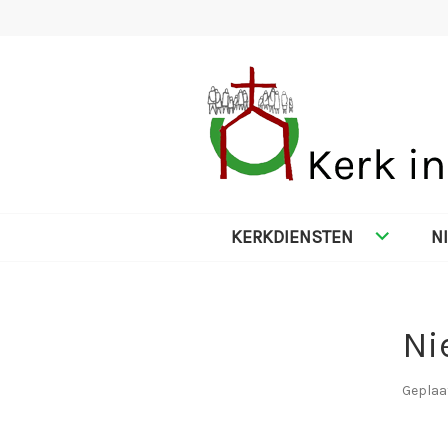
Spring
naar
inhoud
KERK IN NES
KERKDIENSTEN
N
Ni
Geplaa