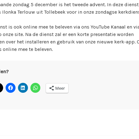
ande zondag 5 december is het tweede advent. In deze dienst
r
Ilonka Terlouw uit Tollebeek voor in onze zondagse kerkdiens
k
i
nst is ook online mee te beleven via ons YouTube Kanaal en vi
n
p onze site. Na de dienst zal er een korte presentatie worden
w
n over het installeren en gebruik van onze nieuwe kerk-app. 
e
s online mee te beleven.
b
m
a
len?
s
t
e
Meer
r