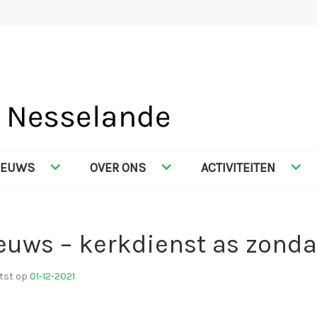
SELANDE
IEUWS
OVER ONS
ACTIVITEITEN
euws – kerkdienst as zond
tst op
01-12-2021
d
o
o