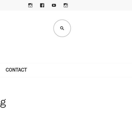
I
F
Y
I
N
A
O
N
S
C
U
S
ZOEKEN
TA
E
T
TA
G
B
U
G
R
O
B
R
A
O
E
A
M
K
M
CONTACT
ag