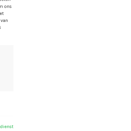
om ons
et
 van
6
 dienst