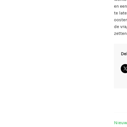
en een
te lat
oosten
de vra
zette
De
Nieuw
Ber