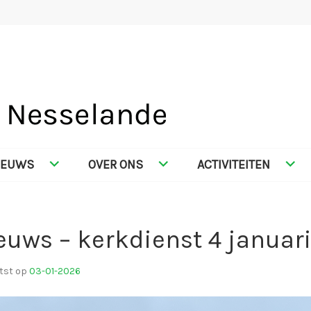
SELANDE
IEUWS
OVER ONS
ACTIVITEITEN
euws – kerkdienst 4 januar
tst op
03-01-2026
d
o
o