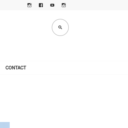
I
F
Y
I
N
A
O
N
S
C
U
S
ZOEKEN
TA
E
T
TA
G
B
U
G
R
O
B
R
A
O
E
A
M
K
M
CONTACT
i