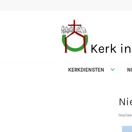
Spring
naar
inhoud
KERK IN NES
KERKDIENSTEN
N
Ni
Geplaa