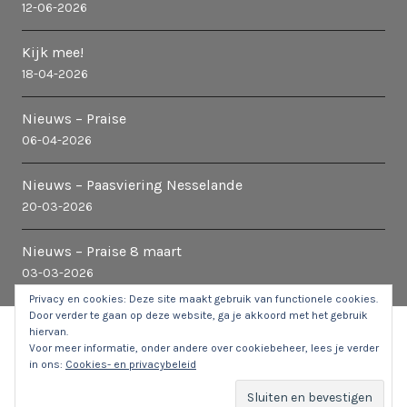
12-06-2026
Kijk mee!
18-04-2026
Nieuws – Praise
06-04-2026
Nieuws – Paasviering Nesselande
20-03-2026
Nieuws – Praise 8 maart
03-03-2026
Privacy en cookies: Deze site maakt gebruik van functionele cookies.
Door verder te gaan op deze website, ga je akkoord met het gebruik
hiervan.
© 2026 Kerk in Nesselande
|
Stuur een e-mail naar de
Voor meer informatie, onder andere over cookiebeheer, lees je verder
webbeheerder
in ons:
Cookies- en privacybeleid
COOKIES EN PRIVACY
ANBI
CONTACT