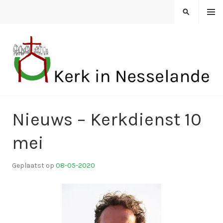
Spring
MENU
ZOEKEN
naar
inhoud
KERK IN NESSELANDE
Nieuws – Kerkdienst 10
mei
Geplaatst op
08-05-2020
d
o
o
r
k