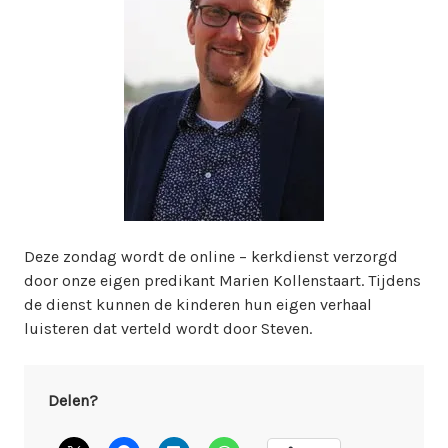
i
n
w
e
b
m
a
s
t
e
r
Deze zondag wordt de online – kerkdienst verzorgd
door onze eigen predikant Marien Kollenstaart. Tijdens
de dienst kunnen de kinderen hun eigen verhaal
luisteren dat verteld wordt door Steven.
Delen?