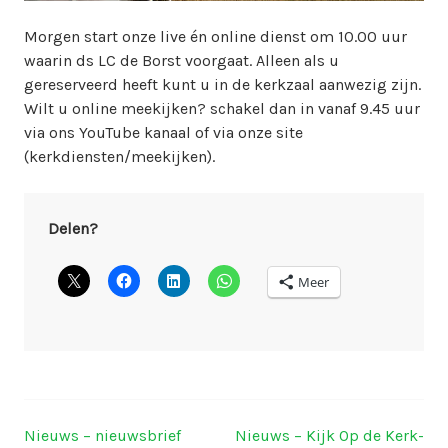
i
n
Morgen start onze live én online dienst om 10.00 uur
w
waarin ds LC de Borst voorgaat. Alleen als u
e
gereserveerd heeft kunt u in de kerkzaal aanwezig zijn.
b
Wilt u online meekijken? schakel dan in vanaf 9.45 uur
m
via ons YouTube kanaal of via onze site
a
(kerkdiensten/meekijken).
s
t
e
Delen?
r
Meer
Nieuws – nieuwsbrief
Nieuws – Kijk Op de Kerk-
Berichtnavigatie