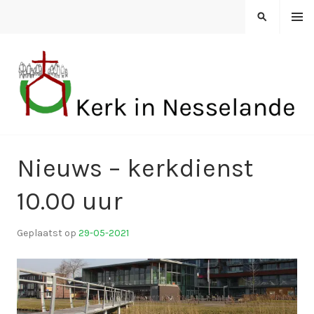
Spring
MENU
ZOEKEN
naar
inhoud
KERK IN NESSELANDE
Nieuws – kerkdienst
10.00 uur
Geplaatst op
29-05-2021
d
o
o
r
k