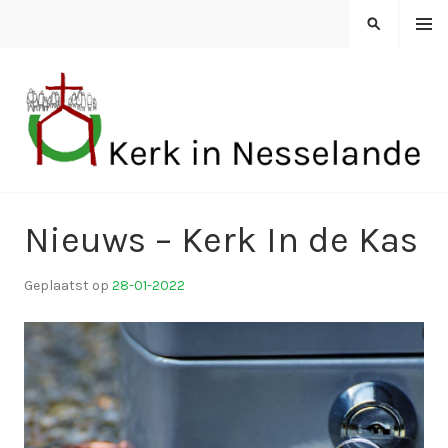
Spring
MENU
ZOEKEN
naar
inhoud
KERK IN NESSELANDE
Nieuws – Kerk In de Kas
Geplaatst op
28-01-2022
d
o
o
r
k
i
n