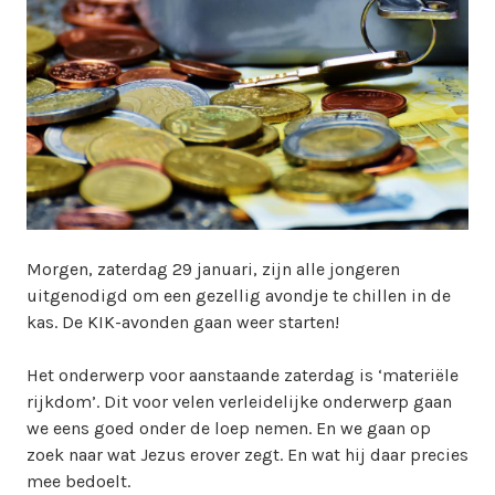
w
e
b
m
a
s
t
e
r
Morgen, zaterdag 29 januari, zijn alle jongeren
uitgenodigd om een gezellig avondje te chillen in de
kas. De KIK-avonden gaan weer starten!
Het onderwerp voor aanstaande zaterdag is ‘materiële
rijkdom’. Dit voor velen verleidelijke onderwerp gaan
we eens goed onder de loep nemen. En we gaan op
zoek naar wat Jezus erover zegt. En wat hij daar precies
mee bedoelt.