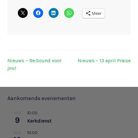
Meer
Nieuws – Re:Sound voor
Nieuws – 13 april Praise
Berichtnavigatie
jou!
Aankomende evenementen
10:00
AUG
9
Kerkdienst
10:00
AUG