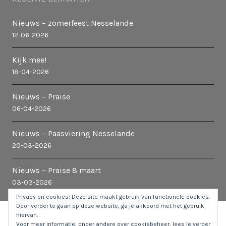
Nieuws – zomerfeest Nesselande
12-06-2026
Kijk mee!
18-04-2026
Nieuws – Praise
06-04-2026
Nieuws – Paasviering Nesselande
20-03-2026
Nieuws – Praise 8 maart
03-03-2026
Privacy en cookies: Deze site maakt gebruik van functionele cookies.
Door verder te gaan op deze website, ga je akkoord met het gebruik
hiervan.
© 2026 Kerk in Nesselande
|
Stuur een e-mail naar de
Voor meer informatie, onder andere over cookiebeheer, lees je verder