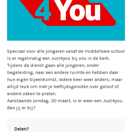
w
e
b
m
a
s
t
Speciaal voor alle jongeren vanaf de middelbare school
e
is er regelmatig een Just4you bij ons in de kerk.
r
Tijdens de dienst gaan alle jongeren, onder
begeleiding, naar een andere ruimte en hebben daar
hun eigen bijeenkomst. Iedere keer weer anders, maar
altijd leuk om met je leeftijdsgenoten over geloof of
andere zaken te praten.
Aanstaande zondag, 30 maart, is er weer een Just4you.
Ben jij er bij?
Delen?