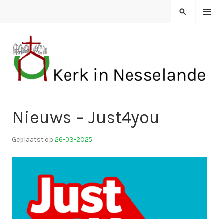
Spring
MENU
ZOEKEN
naar
inhoud
KERK IN NESSELANDE
Nieuws – Just4you
Geplaatst op
26-03-2025
d
o
o
r
k
i
n