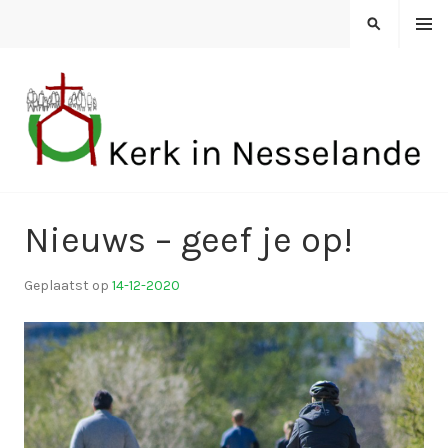
Spring
MENU
ZOEKEN
naar
inhoud
KERK IN NESSELANDE
Nieuws – geef je op!
Geplaatst op
14-12-2020
d
o
o
r
k
i
n