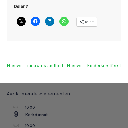
Delen?
Meer
Nieuws – nieuw maandlied
Nieuws – kinderkerstfeest
Berichtnavigatie
Aankomende evenementen
10:00
AUG
9
Kerkdienst
10:00
AUG