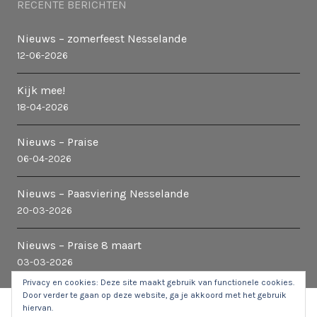
RECENTE BERICHTEN
Nieuws – zomerfeest Nesselande
12-06-2026
Kijk mee!
18-04-2026
Nieuws – Praise
06-04-2026
Nieuws – Paasviering Nesselande
20-03-2026
Nieuws – Praise 8 maart
03-03-2026
Privacy en cookies: Deze site maakt gebruik van functionele cookies.
Door verder te gaan op deze website, ga je akkoord met het gebruik
hiervan.
© 2026 Kerk in Nesselande
|
Stuur een e-mail naar de