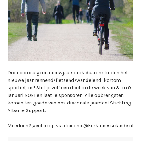
w
e
b
m
a
s
t
e
r
Door corona geen nieuwjaarsduik daarom luiden het
nieuwe jaar rennend/fietsend/wandelend, kortom
sportief, in!! Stel je zelf een doel in de week van 3 tm 9
januari 2021 en laat je sponsoren. Alle opbrengsten
komen ten goede van ons diaconale jaardoel Stichting
Albanië Support.
Meedoen? geef je op via diaconie@kerkinnesselande.nl