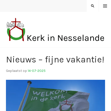
Spring
MENU
ZOEKEN
naar
inhoud
KERK IN NESSELANDE
Nieuws – fijne vakantie!
Geplaatst op
14-07-2025
d
o
o
r
k
i
n