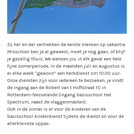
w
e
b
m
a
s
Zo her en der vertrekken de eerste mensen op vakantie.
t
Misschien ben je al geweest, moet je nog gaan, of blijf
e
je gezellig thuis. We wensen jou in elk geval een hele
r
fijne zomerperiode. In de maanden juli en augustus is
er elke week “gewoon” een kerkdienst om 10.00 uur.
Onze diensten zijn voor iedereen te bezoeken, je vindt
de ingang aan de Robert van t Hoffstraat 10 in
Rotterdam-Nesselande (ingang basisschool Het
Spectrum, naast de vlaggenmasten).
Ook in de zomer is er voor de kinderen van de
basisschool kinderdienst tijdens de dienst en voor de
allerkleinste oppas.