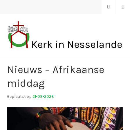
Spring
MENU
ZOEKEN
naar
inhoud
KERK IN NESSELANDE
Nieuws – Afrikaanse
middag
Geplaatst op
21-08-2023
d
o
o
r
k