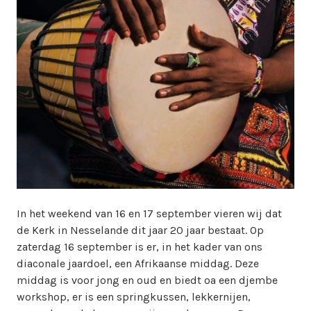
i
n
w
e
b
m
a
s
t
e
r
In het weekend van 16 en 17 september vieren wij dat
de Kerk in Nesselande dit jaar 20 jaar bestaat. Op
zaterdag 16 september is er, in het kader van ons
diaconale jaardoel, een Afrikaanse middag. Deze
middag is voor jong en oud en biedt oa een djembe
workshop, er is een springkussen, lekkernijen,