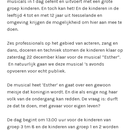
musicals in 1 dag oefent en uitvoert met een grote
i
groep kinderen. En toch kan het! En de kinderen in de
n
leeftijd 4 tot en met 12 jaar uit Nesselande en
w
omgeving krijgen de mogelijkheid om hier aan mee te
e
doen.
b
m
Zes professionals op het gebied van acteren, zang en
a
dans, doceren en techniek stomen de kinderen klaar op
s
zaterdag 22 december klaar voor de musical “Esther”.
t
En natuurlijk gaan we deze musical ’s avonds
e
opvoeren voor echt publiek.
r
De musical heet ‘Esther’ en gaat over een gewoon
meisje dat koningin wordt. En die als enige nog haar
volk van de ondergang kan redden. De vraag is: durft
ze dat te doen, met gevaar voor eigen leven?
De dag begint om 13.00 uur voor de kinderen van
groep 3 tm 8 en de kinderen van groep 1 en 2 worden