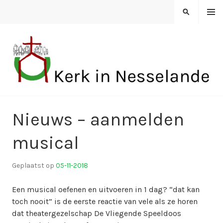
Spring
MENU
ZOEKEN
naar
inhoud
KERK IN NESSELANDE
Nieuws – aanmelden
musical
Geplaatst op
05-11-2018
d
o
Een musical oefenen en uitvoeren in 1 dag? “dat kan
o
toch nooit” is de eerste reactie van vele als ze horen
r
dat theatergezelschap De Vliegende Speeldoos
k