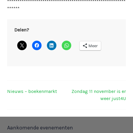
*********************************************************
******
Delen?
Meer
Nieuws – boekenmarkt
Zondag 11 november is er
Berichtnavigatie
weer just4U
Aankomende evenementen