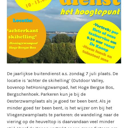
i
n
w
e
b
m
a
s
t
e
r
De jaarlijkse buitendienst a.s. zondag 7 juli plaats. De
locatie is ‘achter de skihelling’ (Outdoor Valley,
bovenop hetHoningzwampad, het Hoge Bergse Bos,
Bergschenhoek. Parkeren kun je bij de
Oesterzwamplaats als je goed ter been bent. Als je
minder goed ter been bent, is het wijzer om bij het
Vliegenzwamplaats te parkeren: de wandeling naar de
viering op de heuveltop is daarvandaan veel minder