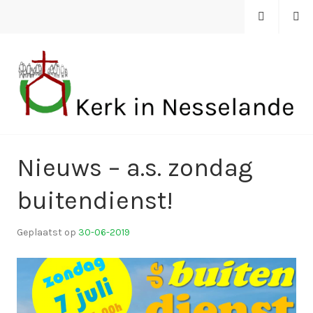
Spring
MENU
ZOEKEN
naar
inhoud
KERK IN NESSELANDE
Nieuws – a.s. zondag
buitendienst!
Geplaatst op
30-06-2019
d
o
o
r
k