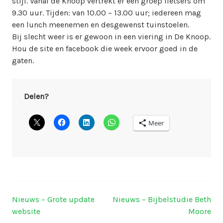
stijl. Vanaf de Knoop vertrekt er een groep fietsers om
9.30 uur. Tijden: van 10.00 – 13.00 uur; iedereen mag
een lunch meenemen en desgewenst tuinstoelen.
Bij slecht weer is er gewoon in een viering in De Knoop.
Hou de site en facebook die week ervoor goed in de
gaten.
Delen?
Meer
Nieuws – Grote update
Nieuws – Bijbelstudie Beth
Berichtnavigatie
website
Moore