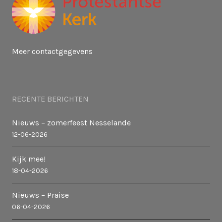
g
a
Meer contactgegevens
t
i
RECENTE BERICHTEN
e
Nieuws – zomerfeest Nesselande
12-06-2026
Kijk mee!
18-04-2026
Nieuws – Praise
06-04-2026