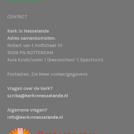
g
a
CONTACT
e
t
Kerk in Nesselande
Adres samenkomsten:
v
i
Robert van t Hoffstraat 10
3059 PN ROTTERDAM
e
e
Aula kindcluster 1 (basisschool ’t Spectrum)
n
Postadres: Zie Meer contactgegevens
n
Vragen over de kerk?
scriba@kerkinnesselande.nl
a
Algemene vragen?
v
info@kerkinnesselande.nl
i