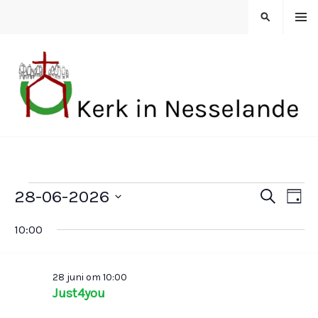
Spring
MENU
ZOEKEN
naar
inhoud
KERK IN NESSELANDE
Evenementen
28-06-2026
Z
E
E
D
O
S
A
in
E
10:00
v
G
v
e
K
l
28
E
e
e
e
N
28 juni om 10:00
c
juni
Just4you
n
n
t