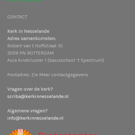
g
a
CONTACT
e
t
Kerk in Nesselande
Adres samenkomsten:
v
i
Robert van t Hoffstraat 10
3059 PN ROTTERDAM
e
e
Aula kindcluster 1 (basisschool ’t Spectrum)
n
Postadres: Zie Meer contactgegevens
n
Vragen over de kerk?
scriba@kerkinnesselande.nl
a
Algemene vragen?
v
info@kerkinnesselande.nl
i