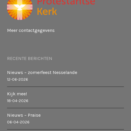
g
a
Meer contactgegevens
t
i
RECENTE BERICHTEN
e
Nieuws – zomerfeest Nesselande
12-06-2026
Kijk mee!
18-04-2026
Nieuws – Praise
06-04-2026