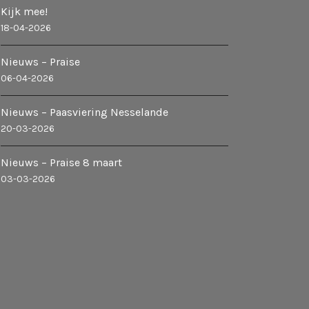
Kijk mee!
18-04-2026
i
Nieuws – Praise
g
06-04-2026
a
Nieuws – Paasviering Nesselande
t
20-03-2026
i
Nieuws – Praise 8 maart
03-03-2026
e