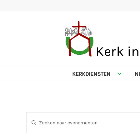
Spring
naar
inhoud
KERK IN NES
KERKDIENSTEN
N
Evenementen
E
V
u
in
v
l