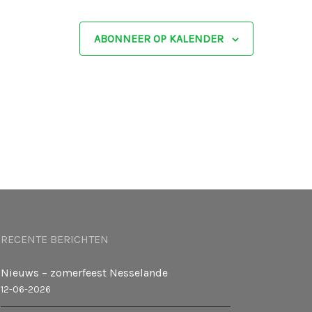
e
ABONNEER OP KALENDER
r
g
a
v
e
n
RECENTE BERICHTEN
n
Nieuws – zomerfeest Nesselande
a
12-06-2026
v