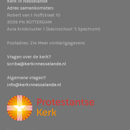
Kerk in Nesselande
Adres samenkomsten:
g
Robert van t Hoffstraat 10
3059 PN ROTTERDAM
a
Aula kindcluster 1 (basisschool ’t Spectrum)
t
Postadres: Zie Meer contactgegevens
i
Vragen over de kerk?
scriba@kerkinnesselande.nl
e
Algemene vragen?
info@kerkinnesselande.nl