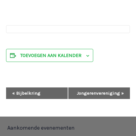
TOEVOEGEN AAN KALENDER
E
«
Bijbelkring
Jongerenvereniging
»
v
e
Aankomende evenementen